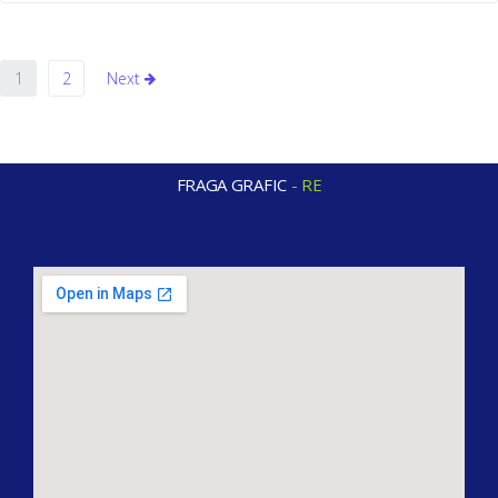
1
2
Next
FRAGA GRAFIC
-
R
E
G
A
L
O
S