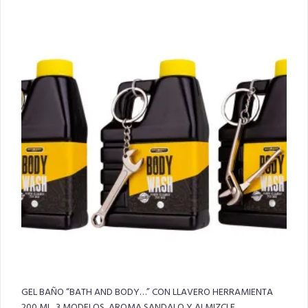
GEL BAÑO “BATH AND BODY…” CON LLAVERO HERRAMIENTA
200 ML, 3 MODELOS, AROMA SANDALO Y ALMIZCLE