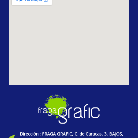
Dirección : FRAGA GRAFIC, C. de Caracas, 3, BAJOS,