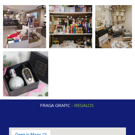
FRAGA GRAFIC
-
R
E
G
A
L
O
S