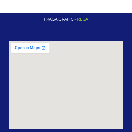
FRAGA GRAFIC
-
R
E
G
A
L
O
S