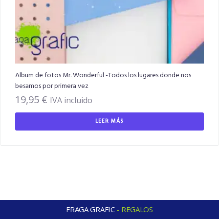
Album de fotos Mr. Wonderful -Todos los lugares donde nos
besamos por primera vez
19,95
€
IVA incluido
LEER MÁS
FRAGA GRAFIC
-
R
E
G
A
L
O
S