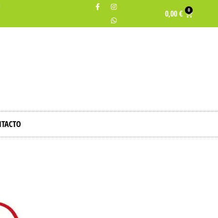
H
0
0,00
€
TACTO