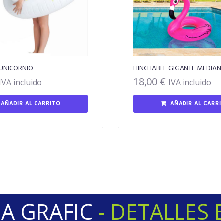
 UNICORNIO
HINCHABLE GIGANTE MEDIA
18,00
€
IVA incluido
IVA incluido
AÑADIR AL CARRITO
AÑADIR AL CARR
 GRAFIC
-
D
E
T
A
L
L
E
S
B