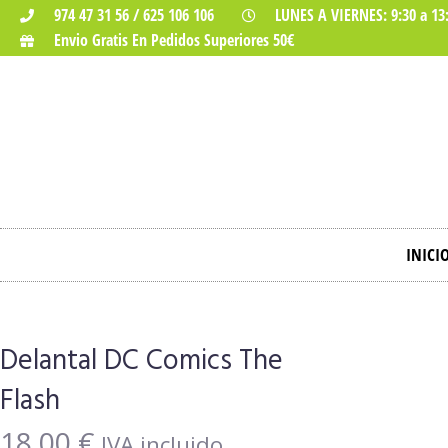
974 47 31 56 / 625 106 106
LUNES A VIERNES: 9:30 a 13:
Envio Gratis En Pedidos Superiores 50€
INICI
Delantal DC Comics The
Flash
18,00
€
IVA incluido