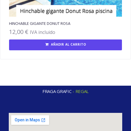
HINCHABLE GIGANTE DONUT ROSA
12,00
€
IVA incluido
AÑADIR AL CARRITO
FRAGA GRAFIC
-
R
E
G
A
L
O
S