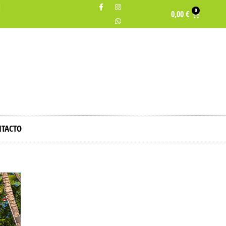
H
0
0,00
€
TACTO