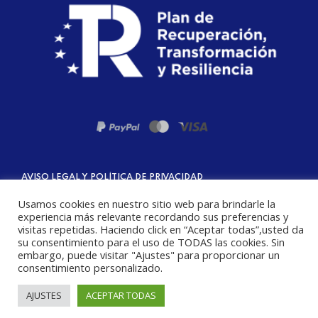
AVISO LEGAL Y POLÍTICA DE PRIVACIDAD
POLÍTICA DE COOKIES
Usamos cookies en nuestro sitio web para brindarle la
TERMINOS Y CONDICIONES DE VENTA
experiencia más relevante recordando sus preferencias y
visitas repetidas. Haciendo click en “Aceptar todas”,usted da
© 2024 ::: FRAGA GRAFIC ::: ALL RIGHTS RESERVED
su consentimiento para el uso de TODAS las cookies. Sin
embargo, puede visitar "Ajustes" para proporcionar un
consentimiento personalizado.
AJUSTES
ACEPTAR TODAS