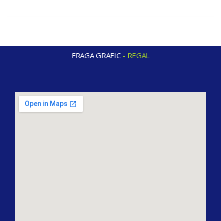
FRAGA GRAFIC
-
R
E
G
A
L
O
S